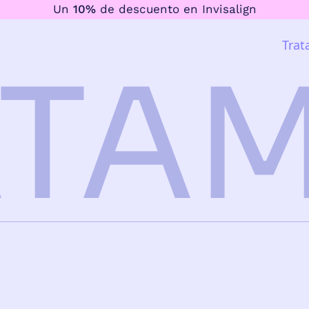
Un
10%
de descuento en Invisalign
Trat