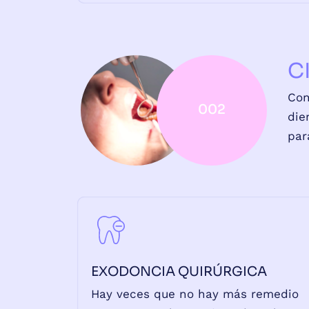
C
Con
002
die
par
EXODONCIA QUIRÚRGICA
Hay veces que no hay más remedio