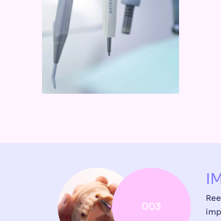
I
Ree
003
imp