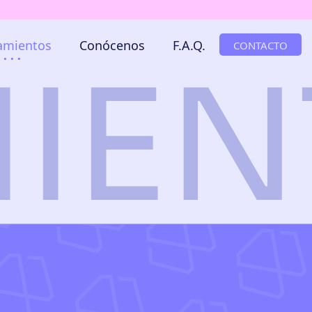
amientos
Conócenos
F.A.Q.
CONTACTO